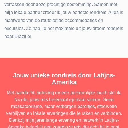
verrassen door deze prachtige bestemming. Samen met
mijn lokale partner creëer ik jouw perfecte rondreis. Alles is
maatwerk: van de route tot de accommodaties en
excursies. Zo haal je het maximale uit jouw droom rondreis
naar Brazilië!
Jouw unieke rondreis door Latijns-
Amerika
Met aandacht, beleving en een persoonlijke touch stel ik,
Nicole, jouw reis helemaal op maat samen. Geen
massatoerisme, maar verborgen pareltjes, sfeervolle
verblijven en lokale ervaringen die je raken en verbinden.
Dankzij mijn jarenlange ervaring en netwerk in Latijns-
Amerika beleef jij een zorgeloze reis die écht bij je past.