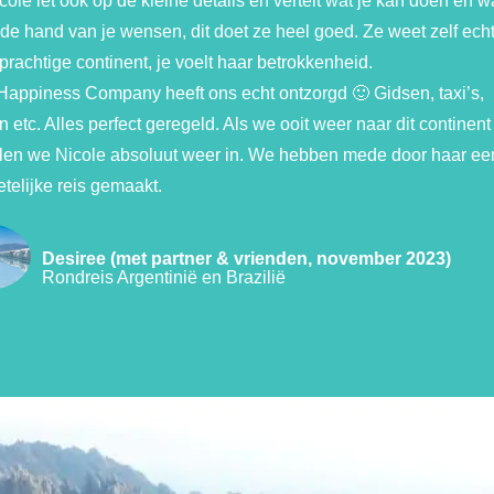
cole let ook op de kleine details en vertelt wat je kan doen en wa
 de hand van je wensen, dit doet ze heel goed. Ze weet zelf echt
 prachtige continent, je voelt haar betrokkenheid.
Happiness Company heeft ons echt ontzorgd 🙂 Gidsen, taxi’s,
n etc. Alles perfect geregeld. Als we ooit weer naar dit continen
len we Nicole absoluut weer in. We hebben mede door haar ee
telijke reis gemaakt.
Desiree (met partner & vrienden, november 2023)
Rondreis Argentinië en Brazilië