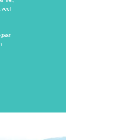
t niet,
 veel
t gaan
n