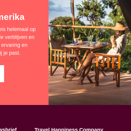
merika
reis helemaal op
e verblijven en
 ervaring en
j je past.
wsbrief
Travel Happiness Company