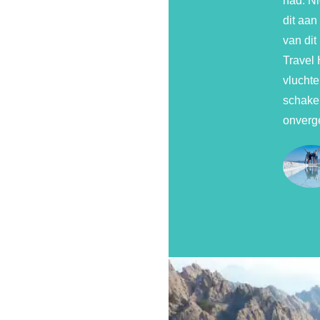
had. Ni
dit aan
van dit
Travel 
vluchte
schake
onverge