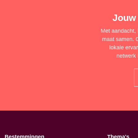
Jouw 
Met aandacht, b
maat samen. Ge
lokale erva
netwerk i
Bestemmingen
Thema's