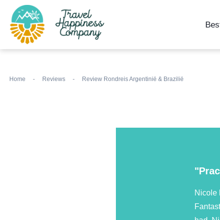
Bes
Home
-
Reviews
-
Review Rondreis Argentinië & Brazilië
"Prac
Nicole 
Fantast