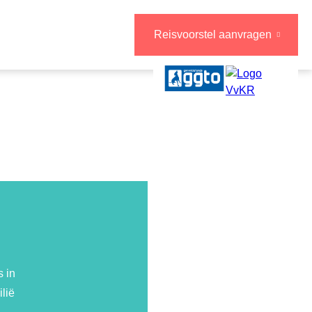
Reisvoorstel aanvragen
s in
lië