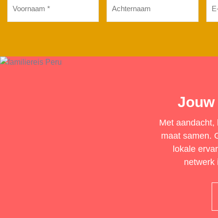
mai
(Vereist)
(Ver
Jouw 
Met aandacht, b
maat samen. Ge
lokale erva
netwerk i