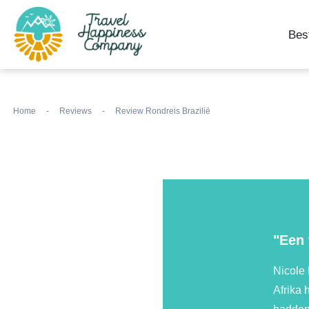
Bes
Home
-
Reviews
-
Review Rondreis Brazilië
"Een 
Nicole 
Afrika 