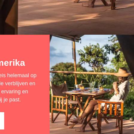
merika
reis helemaal op
e verblijven en
 ervaring en
j je past.