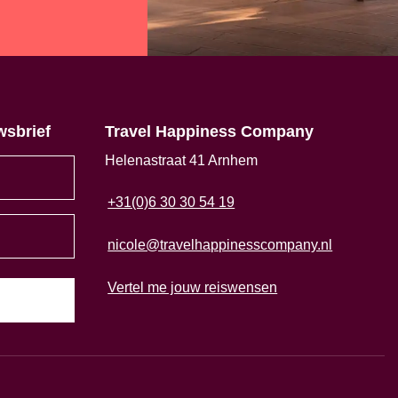
wsbrief
Travel Happiness Company
Helenastraat 41 Arnhem
+31(0)6 30 30 54 19
nicole@travelhappinesscompany.nl
Vertel me jouw reiswensen