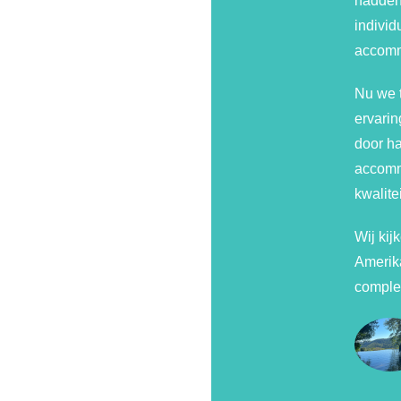
hadden
individ
accommo
Nu we t
ervarin
door ha
accommo
kwalite
Wij kij
Amerika
complet