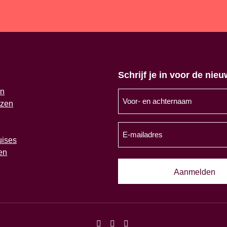
Schrijf je in voor de nieu
en
Voor-
izen
en
achternaam
E-
(Vereist)
mailadres
uises
en
(Vereist)