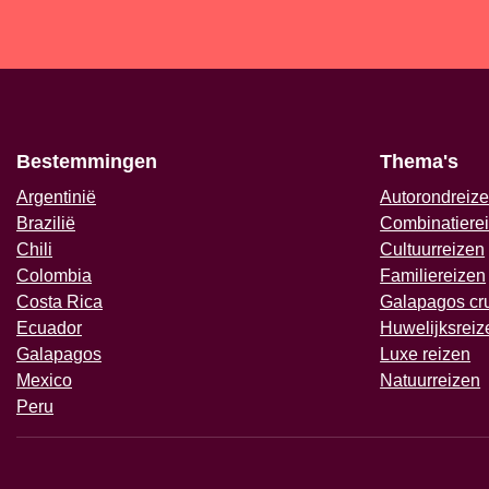
Bestemmingen
Thema's
Argentinië
Autorondreiz
Brazilië
Combinatiere
Chili
Cultuurreizen
Colombia
Familiereizen
Costa Rica
Galapagos cr
Ecuador
Huwelijksreiz
Galapagos
Luxe reizen
Mexico
Natuurreizen
Peru