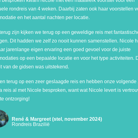
 besproken kwam Nicole met een maatwerk voorstel voor een
uele rondreis van 4 weken. Daarbij zaten ook haar voorstellen v
datie en het aantal nachten per locatie.
erug zijn kijken we terug op een geweldige reis met fantastisch
gen. Dit hadden we zelf zo nooit kunnen samenstellen. Nicole h
ar jarenlange eigen ervaring een goed gevoel voor de juiste
daties op een bepaalde locatie en voor het type activiteiten. 
it van de gidsen was uitstekend.
ken terug op een zeer geslaagde reis en hebben onze volgende
 reis al met Nicole besproken, want wat Nicole levert is vertro
e ontzorging!
René & Margreet (stel, november 2024)
Rondreis Brazilië