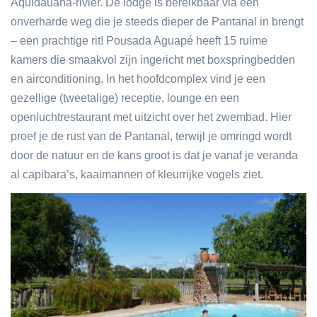
Aquidauana-rivier. De lodge is bereikbaar via een
onverharde weg die je steeds dieper de Pantanal in brengt
– een prachtige rit! Pousada Aguapé heeft 15 ruime
kamers die smaakvol zijn ingericht met boxspringbedden
en airconditioning. In het hoofdcomplex vind je een
gezellige (tweetalige) receptie, lounge en een
openluchtrestaurant met uitzicht over het zwembad. Hier
proef je de rust van de Pantanal, terwijl je omringd wordt
door de natuur en de kans groot is dat je vanaf je veranda
al capibara’s, kaaimannen of kleurrijke vogels ziet.