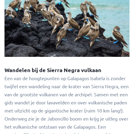
Wandelen bij de Sierra Negra vulkaan
Een van de hoogtepunten op Galapagos Isabela is zonder
twijfel een wandeling naar de krater van Sierra Negra, een
van de grootste vulkanen van de archipel. Samen met een
gids wandel je door lavavelden en over vulkanische paden
met uitzicht op de gigantische krater (ruim 10 km lang!).
Onderweg zie je de Jaboncillo boom en krijg je uitleg over
het vulkanische ontstaan van de Galapagos. Een