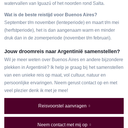
watervallen van Iguazú of het noorden rond Salta.
Wat is de beste reistijd voor Buenos Aires?
September t/m november (lenteperiode) en maart t/m mei
(herfstperiode), het is dan aangenaam warm en minder
druk dan in de zomerperiode (november t/m februari).
Jouw droomreis naar Argentinië samenstellen?
Wil je meer weten over Buenos Aires en andere bijzondere
plekken in Argentinië? Ik help je graag bij het samenstellen
van een unieke reis op maat, vol cultuur, natuur en
persoonlijke ervaringen. Neem gerust contact op en met
veel plezier denk ik met je mee!
Reisvoorstel aanvragen
Neem contact met mij op