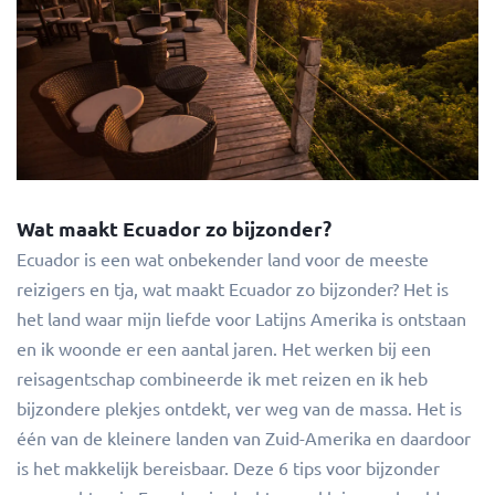
Wat maakt Ecuador zo bijzonder?
Ecuador is een wat onbekender land voor de meeste
reizigers en tja, wat maakt Ecuador zo bijzonder? Het is
het land waar mijn liefde voor Latijns Amerika is ontstaan
en ik woonde er een aantal jaren. Het werken bij een
reisagentschap combineerde ik met reizen en ik heb
bijzondere plekjes ontdekt, ver weg van de massa. Het is
één van de kleinere landen van Zuid-Amerika en daardoor
is het makkelijk bereisbaar. Deze 6 tips voor bijzonder