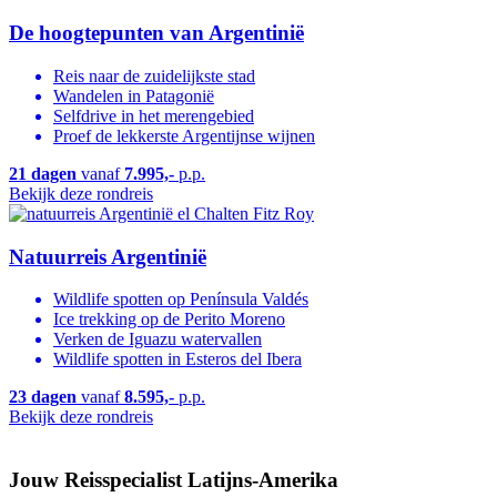
De hoogtepunten van Argentinië
Reis naar de zuidelijkste stad
Wandelen in Patagonië
Selfdrive in het merengebied
Proef de lekkerste Argentijnse wijnen
21 dagen
vanaf
7.995,-
p.p.
Bekijk deze rondreis
Natuurreis Argentinië
Wildlife spotten op Península Valdés
Ice trekking op de Perito Moreno
Verken de Iguazu watervallen
Wildlife spotten in Esteros del Ibera
23 dagen
vanaf
8.595,-
p.p.
Bekijk deze rondreis
Jouw Reisspecialist Latijns-Amerika