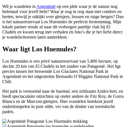
Wil je wandelen in
Argentinië
op een plek waar je de natuur nog
helemaal voor jezelf hebt? Waar je oog in oog staat met condors en
herten, terwijl je uitkijkt over gletsjers, bossen en ruige bergen? Dan
is het natuurreservaat Los Huemules de perfecte bestemming. Mijn
lokale partner reisde af naar dit verborgen pareltje vlak bij El
Chaltén en kwam terug met verhalen én foto’s die je het liefst direct
je wandelschoenen laten aantrekken.
Waar ligt Los Huemules?
Los Huemules is een privé natuurreservaat van 5.800 hectare, op
slechts 20 km van El Chaltén in het zuiden van Patagonië. Het ligt
precies tussen het beroemde Los Glaciares National Park in
Argentinië en het uitgestrekte Bernardo O’Higgins National Park in
Chili.
Het park is vernoemd naar de huemul, een zeldzaam Andes-hert, en
biedt spectaculaire uitzichten op onder andere de Fitz Roy, de Gorra
Blanca en de Marconi-gletsjers. Hier wandelen betekent jezelf
onderdompelen in pure stilte, ver van de drukte van toeristische
paden.