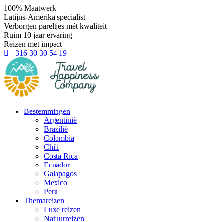
100% Maatwerk
Latijns-Amerika specialist
Verborgen pareltjes mét kwaliteit
Ruim 10 jaar ervaring
Reizen met impact
+316 30 30 54 19
Bestemmingen
Argentinië
Brazilië
Colombia
Chili
Costa Rica
Ecuador
Galapagos
Mexico
Peru
Themareizen
Luxe reizen
Natuurreizen