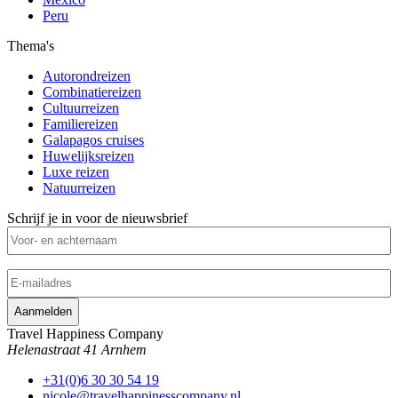
Peru
Thema's
Autorondreizen
Combinatiereizen
Cultuurreizen
Familiereizen
Galapagos cruises
Huwelijksreizen
Luxe reizen
Natuurreizen
Schrijf je in voor de nieuwsbrief
Voor-
en
achternaam
(Vereist)
E-
mailadres
(Vereist)
Travel Happiness Company
Helenastraat 41 Arnhem
+31(0)6 30 30 54 19
nicole@travelhappinesscompany.nl