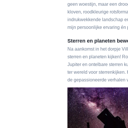
geen woestijn, maar een droog
kloven, roodkleurige rotsforma
indrukwekkende landschap en ’
mijn persoonlijke ervaring én
Sterren en planeten be
Na aankomst in het dorpje Villa
sterren en planeten kijken! R
Jupiter en ontelbare sterren k
ter wereld voor sterrenkijken
de gepassioneerde verhalen v