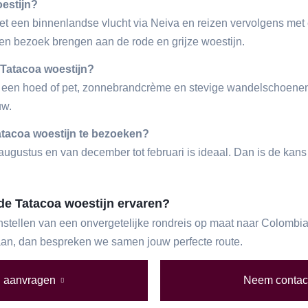
oestijn?
 een binnenlandse vlucht via Neiva en reizen vervolgens met e
 een bezoek brengen aan de rode en grijze woestijn.
e Tatacoa woestijn?
ng, een hoed of pet, zonnebrandcrème en stevige wandelschoen
uw.
Tatacoa woestijn te bezoeken?
 augustus en van december tot februari is ideaal. Dan is de kan
 de Tatacoa woestijn ervaren?
nstellen van een onvergetelijke rondreis op maat naar Colombia.
 aan, dan bespreken we samen jouw perfecte route.
l aanvragen
Neem contact