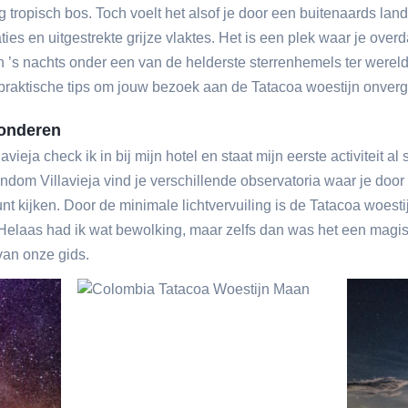
 tropisch bos. Toch voelt het alsof je door een buitenaards la
ties en uitgestrekte grijze vlaktes. Het is een plek waar je over
s nachts onder een van de helderste sterrenhemels ter wereld s
 praktische tips om jouw bezoek aan de Tatacoa woestijn onverg
wonderen
vieja check ik in bij mijn hotel en staat mijn eerste activiteit a
ondom Villavieja vind je verschillende observatoria waar je doo
unt kijken. Door de minimale lichtvervuiling is de Tatacoa woes
. Helaas had ik wat bewolking, maar zelfs dan was het een magi
an onze gids.