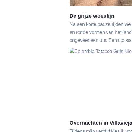
De grijze woestijn
Na een korte pauze rijden we 
en ronde vormen van het lan
ongeveer een uur. Een tip: st
Overnachten in Villaviej
Tijdens mijn verblijf kies ik vo