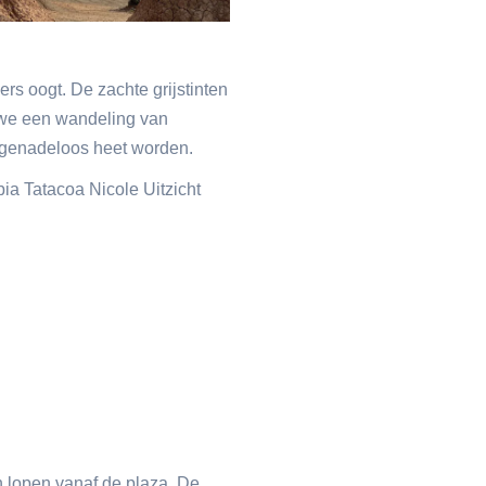
rs oogt. De zachte grijstinten
we een wandeling van
n genadeloos heet worden.
 lopen vanaf de plaza. De