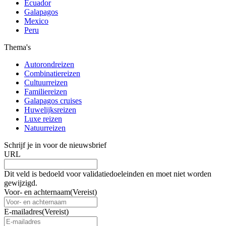
Ecuador
Galapagos
Mexico
Peru
Thema's
Autorondreizen
Combinatiereizen
Cultuurreizen
Familiereizen
Galapagos cruises
Huwelijksreizen
Luxe reizen
Natuurreizen
Schrijf je in voor de nieuwsbrief
URL
Dit veld is bedoeld voor validatiedoeleinden en moet niet worden
gewijzigd.
Voor- en achternaam
(Vereist)
E-mailadres
(Vereist)