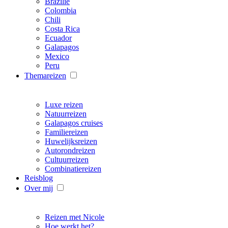
Brazilië
Colombia
Chili
Costa Rica
Ecuador
Galapagos
Mexico
Peru
Themareizen
Luxe reizen
Natuurreizen
Galapagos cruises
Familiereizen
Huwelijksreizen
Autorondreizen
Cultuurreizen
Combinatiereizen
Reisblog
Over mij
Reizen met Nicole
Hoe werkt het?