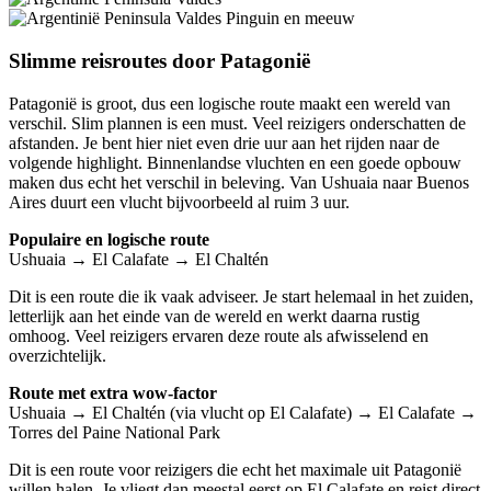
Slimme reisroutes door Patagonië
Patagonië is groot, dus een logische route maakt een wereld van
verschil. Slim plannen is een must. Veel reizigers onderschatten de
afstanden. Je bent hier niet even drie uur aan het rijden naar de
volgende highlight. Binnenlandse vluchten en een goede opbouw
maken dus echt het verschil in beleving. Van Ushuaia naar Buenos
Aires duurt een vlucht bijvoorbeeld al ruim 3 uur.
Populaire en logische route
Ushuaia → El Calafate → El Chaltén
Dit is een route die ik vaak adviseer. Je start helemaal in het zuiden,
letterlijk aan het einde van de wereld en werkt daarna rustig
omhoog. Veel reizigers ervaren deze route als afwisselend en
overzichtelijk.
Route met extra wow-factor
Ushuaia → El Chaltén (via vlucht op El Calafate) → El Calafate →
Torres del Paine National Park
Dit is een route voor reizigers die echt het maximale uit Patagonië
willen halen. Je vliegt dan meestal eerst op El Calafate en reist direct