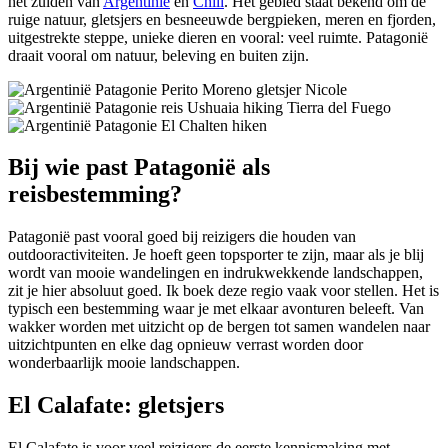
het zuiden van
Argentinië
en
Chili
. Het gebied staat bekend om de
ruige natuur, gletsjers en besneeuwde bergpieken, meren en fjorden,
uitgestrekte steppe, unieke dieren en vooral: veel ruimte. Patagonië
draait vooral om natuur, beleving en buiten zijn.
Bij wie past Patagonië als
reisbestemming?
Patagonië past vooral goed bij reizigers die houden van
outdooractiviteiten. Je hoeft geen topsporter te zijn, maar als je blij
wordt van mooie wandelingen en indrukwekkende landschappen,
zit je hier absoluut goed. Ik boek deze regio vaak voor stellen. Het is
typisch een bestemming waar je met elkaar avonturen beleeft. Van
wakker worden met uitzicht op de bergen tot samen wandelen naar
uitzichtpunten en elke dag opnieuw verrast worden door
wonderbaarlijk mooie landschappen.
El Calafate: gletsjers
El Calafate is voor veel reizigers de eerste kennismaking met