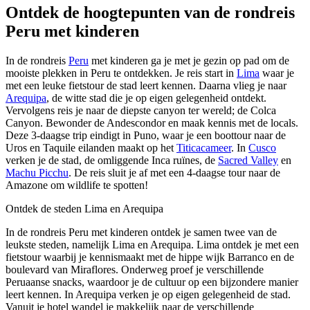
Ontdek de hoogtepunten van de rondreis
Peru met kinderen
In de rondreis
Peru
met kinderen ga je met je gezin op pad om de
mooiste plekken in Peru te ontdekken. Je reis start in
Lima
waar je
met een leuke fietstour de stad leert kennen. Daarna vlieg je naar
Arequipa
, de witte stad die je op eigen gelegenheid ontdekt.
Vervolgens reis je naar de diepste canyon ter wereld; de Colca
Canyon. Bewonder de Andescondor en maak kennis met de locals.
Deze 3-daagse trip eindigt in Puno, waar je een boottour naar de
Uros en Taquile eilanden maakt op het
Titicacameer
. In
Cusco
verken je de stad, de omliggende Inca ruïnes, de
Sacred Valley
en
Machu Picchu
. De reis sluit je af met een 4-daagse tour naar de
Amazone om wildlife te spotten!
Ontdek de steden Lima en Arequipa
In de rondreis Peru met kinderen ontdek je samen twee van de
leukste steden, namelijk Lima en Arequipa. Lima ontdek je met een
fietstour waarbij je kennismaakt met de hippe wijk Barranco en de
boulevard van Miraflores. Onderweg proef je verschillende
Peruaanse snacks, waardoor je de cultuur op een bijzondere manier
leert kennen. In Arequipa verken je op eigen gelegenheid de stad.
Vanuit je hotel wandel je makkelijk naar de verschillende