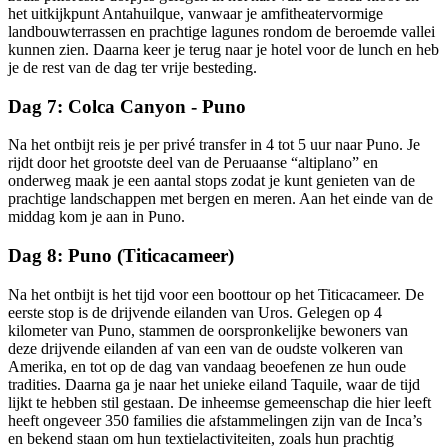
het uitkijkpunt Antahuilque, vanwaar je amfitheatervormige
landbouwterrassen en prachtige lagunes rondom de beroemde vallei
kunnen zien. Daarna keer je terug naar je hotel voor de lunch en heb
je de rest van de dag ter vrije besteding.
Dag 7: Colca Canyon - Puno
Na het ontbijt reis je per privé transfer in 4 tot 5 uur naar Puno. Je
rijdt door het grootste deel van de Peruaanse “altiplano” en
onderweg maak je een aantal stops zodat je kunt genieten van de
prachtige landschappen met bergen en meren. Aan het einde van de
middag kom je aan in Puno.
Dag 8: Puno (Titicacameer)
Na het ontbijt is het tijd voor een boottour op het Titicacameer. De
eerste stop is de drijvende eilanden van Uros. Gelegen op 4
kilometer van Puno, stammen de oorspronkelijke bewoners van
deze drijvende eilanden af van een van de oudste volkeren van
Amerika, en tot op de dag van vandaag beoefenen ze hun oude
tradities. Daarna ga je naar het unieke eiland Taquile, waar de tijd
lijkt te hebben stil gestaan. De inheemse gemeenschap die hier leeft
heeft ongeveer 350 families die afstammelingen zijn van de Inca’s
en bekend staan ​​om hun textielactiviteiten, zoals hun prachtig