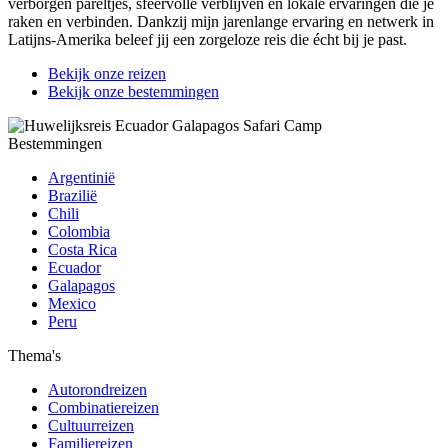
verborgen pareltjes, sfeervolle verblijven en lokale ervaringen die je
raken en verbinden. Dankzij mijn jarenlange ervaring en netwerk in
Latijns-Amerika beleef jij een zorgeloze reis die écht bij je past.
Bekijk onze reizen
Bekijk onze bestemmingen
Bestemmingen
Argentinië
Brazilië
Chili
Colombia
Costa Rica
Ecuador
Galapagos
Mexico
Peru
Thema's
Autorondreizen
Combinatiereizen
Cultuurreizen
Familiereizen