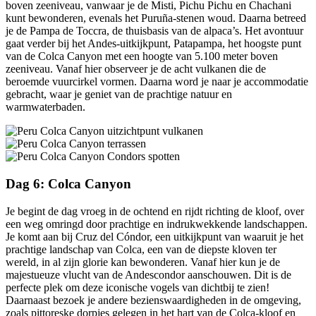
boven zeeniveau, vanwaar je de Misti, Pichu Pichu en Chachani
kunt bewonderen, evenals het Puruña-stenen woud. Daarna betreed
je de Pampa de Toccra, de thuisbasis van de alpaca’s. Het avontuur
gaat verder bij het Andes-uitkijkpunt, Patapampa, het hoogste punt
van de Colca Canyon met een hoogte van 5.100 meter boven
zeeniveau. Vanaf hier observeer je de acht vulkanen die de
beroemde vuurcirkel vormen. Daarna word je naar je accommodatie
gebracht, waar je geniet van de prachtige natuur en
warmwaterbaden.
Dag 6: Colca Canyon
Je begint de dag vroeg in de ochtend en rijdt richting de kloof, over
een weg omringd door prachtige en indrukwekkende landschappen.
Je komt aan bij Cruz del Cóndor, een uitkijkpunt van waaruit je het
prachtige landschap van Colca, een van de diepste kloven ter
wereld, in al zijn glorie kan bewonderen. Vanaf hier kun je de
majestueuze vlucht van de Andescondor aanschouwen. Dit is de
perfecte plek om deze iconische vogels van dichtbij te zien!
Daarnaast bezoek je andere bezienswaardigheden in de omgeving,
zoals pittoreske dorpjes gelegen in het hart van de Colca-kloof en