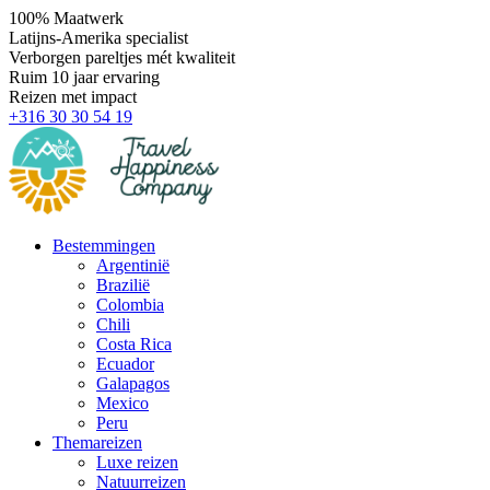
100% Maatwerk
Latijns-Amerika specialist
Verborgen pareltjes mét kwaliteit
Ruim 10 jaar ervaring
Reizen met impact
+316 30 30 54 19
Bestemmingen
Argentinië
Brazilië
Colombia
Chili
Costa Rica
Ecuador
Galapagos
Mexico
Peru
Themareizen
Luxe reizen
Natuurreizen