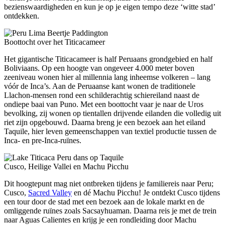
bezienswaardigheden en kun je op je eigen tempo deze ‘witte stad’
ontdekken.
Boottocht over het Titicacameer
Het gigantische Titicacameer is half Peruaans grondgebied en half
Boliviaans. Op een hoogte van ongeveer 4.000 meter boven
zeeniveau wonen hier al millennia lang inheemse volkeren – lang
vóór de Inca’s. Aan de Peruaanse kant wonen de traditionele
Llachon-mensen rond een schilderachtig schiereiland naast de
ondiepe baai van Puno. Met een boottocht vaar je naar de Uros
bevolking, zij wonen op tientallen drijvende eilanden die volledig uit
riet zijn opgebouwd. Daarna breng je een bezoek aan het eiland
Taquile, hier leven gemeenschappen van textiel productie tussen de
Inca- en pre-Inca-ruïnes.
Cusco, Heilige Vallei en Machu Picchu
Dit hoogtepunt mag niet ontbreken tijdens je familiereis naar Peru;
Cusco,
Sacred Valley
en dé Machu Picchu! Je ontdekt Cusco tijdens
een tour door de stad met een bezoek aan de lokale markt en de
omliggende ruïnes zoals Sacsayhuaman. Daarna reis je met de trein
naar Aguas Calientes en krijg je een rondleiding door Machu