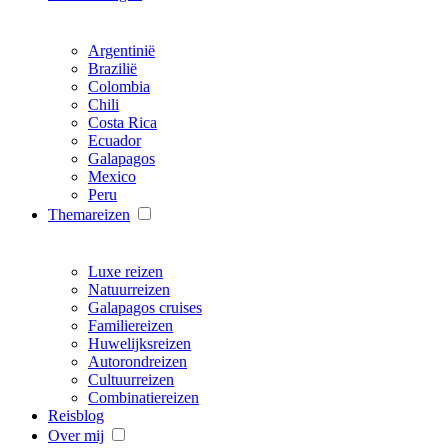
Argentinië
Brazilië
Colombia
Chili
Costa Rica
Ecuador
Galapagos
Mexico
Peru
Themareizen
Luxe reizen
Natuurreizen
Galapagos cruises
Familiereizen
Huwelijksreizen
Autorondreizen
Cultuurreizen
Combinatiereizen
Reisblog
Over mij