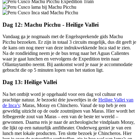
Dag 12: Machu Picchu - Heilige Vallei
Vandaag ga je nogmaals met de Engelssprekende gids Machu
Picchu bezoeken. Er zijn in totaal 3 circuits mogelijk, dus dit geeft je
de kans om nog meer van deze indrukwekkende Inca stad te zien.
Na de rondleiding neem je de bus terug naar het Aguas Calientes
waar je gaat lunchen en vervolgens de Expedition trein naar
Ollantaytambo neemt. Bij aankomst word je naar je accommodatie
gebracht die op 5 minuten lopen van het station ligt.
Dag 13: Heilige Vallei
Na het ontbijt word je opgehaald voor een dag vol cultuur en
prachtige natuur. Je bezoekt drie juweeltjes in de
Heilige Vallei van
de Inca’s
: Maras, Moray en Chinchero. Vanaf de top heb je een
geweldig uitzicht op de oude zoutmijnen van Maras. Hier wordt het
felbegeerde zout van Maras – een van de beste ter wereld –
gewonnen. Daarna reis je naar de archeologische vindplaats Moray,
die lijkt op een natuurlijk amfitheater. Onderweg geniet je van een
lunch met lokale producten. Ten slotte bezoek je Chincheros. Hier
leer je over de natuurlijke verfstoffen, zie je hoe wol van lama’s en