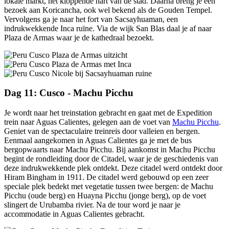
lokale markt, het kloppende hart van de stad. Daarna breng je een
bezoek aan Koricancha, ook wel bekend als de Gouden Tempel.
Vervolgens ga je naar het fort van Sacsayhuaman, een
indrukwekkende Inca ruïne. Via de wijk San Blas daal je af naar
Plaza de Armas waar je de kathedraal bezoekt.
Dag 11: Cusco - Machu Picchu
Je wordt naar het treinstation gebracht en gaat met de Expedition
trein naar Aguas Calientes, gelegen aan de voet van
Machu Picchu
.
Geniet van de spectaculaire treinreis door valleien en bergen.
Eenmaal aangekomen in Aguas Calientes ga je met de bus
bergopwaarts naar Machu Picchu. Bij aankomst in Machu Picchu
begint de rondleiding door de Citadel, waar je de geschiedenis van
deze indrukwekkende plek ontdekt. Deze citadel werd ontdekt door
Hiram Bingham in 1911. De citadel werd gebouwd op een zeer
speciale plek bedekt met vegetatie tussen twee bergen: de Machu
Picchu (oude berg) en Huayna Picchu (jonge berg), op de voet
slingert de Urubamba rivier. Na de tour word je naar je
accommodatie in Aguas Calientes gebracht.