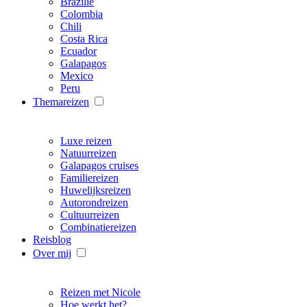
Brazilië
Colombia
Chili
Costa Rica
Ecuador
Galapagos
Mexico
Peru
Themareizen
Luxe reizen
Natuurreizen
Galapagos cruises
Familiereizen
Huwelijksreizen
Autorondreizen
Cultuurreizen
Combinatiereizen
Reisblog
Over mij
Reizen met Nicole
Hoe werkt het?