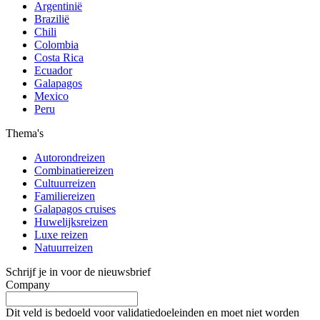
Argentinië
Brazilië
Chili
Colombia
Costa Rica
Ecuador
Galapagos
Mexico
Peru
Thema's
Autorondreizen
Combinatiereizen
Cultuurreizen
Familiereizen
Galapagos cruises
Huwelijksreizen
Luxe reizen
Natuurreizen
Schrijf je in voor de nieuwsbrief
Company
Dit veld is bedoeld voor validatiedoeleinden en moet niet worden