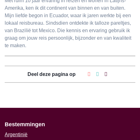
Met ruim 10 jaar ervaring in reizen én wonen in Latijns-
Amerika, ken ik dit continent van binnen en van buiten.
Mijn liefde begon in Ecuador, waar ik jaren werkte bij een
lokaal reisbureau. Sindsdien ontdekte ik talloze pareltjes,
van Brazilië tot Mexico. Die kennis en ervaring gebruik ik
graag om jouw reis persoonlijk, bijzonder en van kwaliteit
te maken.
Deel deze pagina op
Bestemmingen
Argentinië