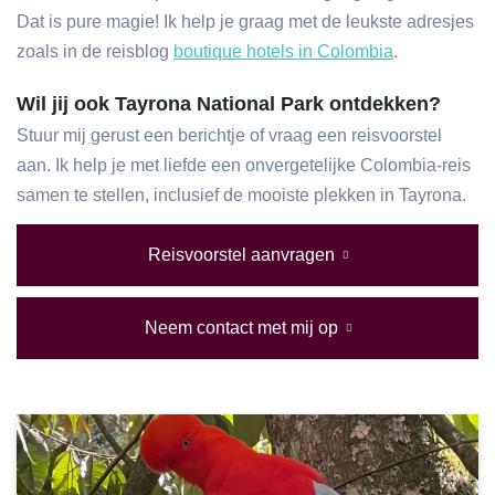
Dat is pure magie! Ik help je graag met de leukste adresjes
zoals in de reisblog
boutique hotels in Colombia
.
Wil jij ook Tayrona National Park ontdekken?
Stuur mij gerust een berichtje of vraag een reisvoorstel
aan. Ik help je met liefde een onvergetelijke Colombia-reis
samen te stellen, inclusief de mooiste plekken in Tayrona.
Reisvoorstel aanvragen
Neem contact met mij op