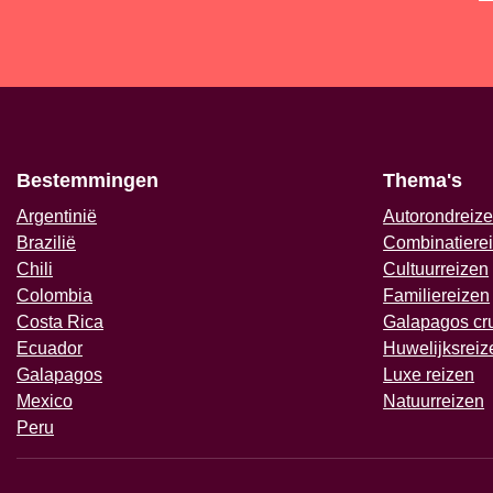
Bestemmingen
Thema's
Argentinië
Autorondreiz
Brazilië
Combinatiere
Chili
Cultuurreizen
Colombia
Familiereizen
Costa Rica
Galapagos cr
Ecuador
Huwelijksreiz
Galapagos
Luxe reizen
Mexico
Natuurreizen
Peru