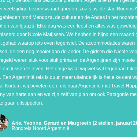
zú zijn de door ons bezochte plaatsen. Argentinië is een gewel
r veelzijdige bezienswaardigheden, zoals bv. de stad Buenos A
ngebieden rond Mendoza, de cultuur en de Andes in het noorde
llen van Iguazú. Elke dag was een feest en alles was geweldig
niseerd door Nicole Matijssen. We hebben in bijna een maand
 gehad waarop iets even tegenviel. De accommodaties waren
isch, de een nog mooier dan de ander. De gidsen die Nicole voo
egeld waren stuk voor stuk prima en de Argentijnen zijn mooie
 om tussen te leven. Het enige waar wij wel wat tegenaan hikt
s. Een Argentinië reis is duur, maar uiteindelijk is het elke cent 
. Kortom, wij bevelen een reis naar Argentinië met Travel Hap
y van harte aan en we zijn zelf van plan om ook Patagonië me
te gaan uitstippelen.
Arie, Yvonne, Gerard en Margreeth (2 stellen, januari 2
Rondreis Noord Argentinië