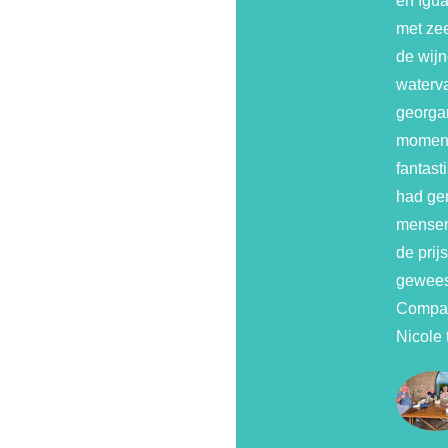
en Igua
met zee
de wij
waterva
georga
moment
fantast
had ger
mensen
de prij
geweest
Compan
Nicole 