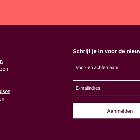
Schrijf je in voor de nieu
en
Voor-
izen
en
achternaam
E-
(Vereist)
mailadres
uises
en
(Vereist)