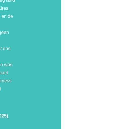
dig land
ires,
n en de
 geen
r ons
en was
waard
piness
t
025)