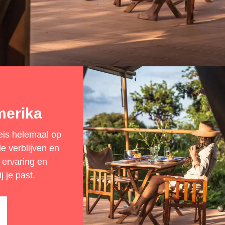
merika
reis helemaal op
e verblijven en
 ervaring en
j je past.