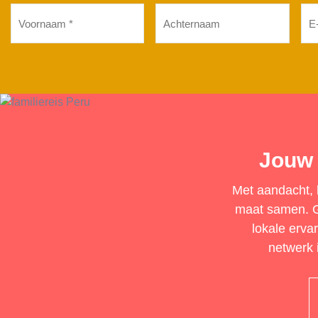
Voornaam
Achternaam
E-
mai
(Vereist)
(Ver
Jouw 
Met aandacht, b
maat samen. Ge
lokale erva
netwerk i