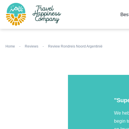
Bes
Home
-
Reviews
-
Review Rondreis Noord Argentinië
"Supe
We hebb
begin t