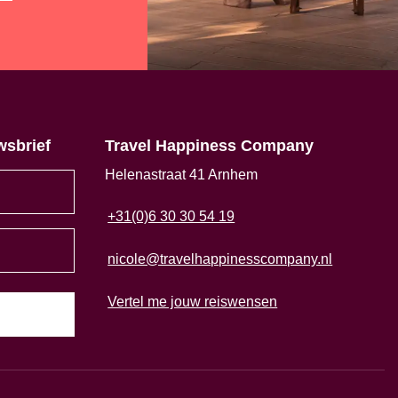
wsbrief
Travel Happiness Company
Helenastraat 41 Arnhem
+31(0)6 30 30 54 19
nicole@travelhappinesscompany.nl
Vertel me jouw reiswensen