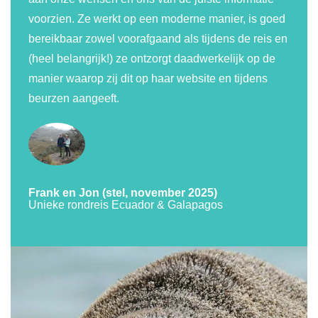
voorzien. Ze werkt op een moderne manier, is goed
bereikbaar zowel voorafgaand als tijdens de reis en
(heel belangrijk!) ze ontzorgt daadwerkelijk op de
manier waarop zij dit op haar website en tijdens
beurzen aangeeft.
Frank en Jon (stel, november 2025)
Unieke rondreis Ecuador & Galapagos