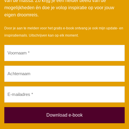
van de massa. Zo krijg je een helder beeld van de
mogelijkheden én doe je volop inspiratie op voor jouw
eigen droomreis.
Door je aan te melden voor het gratis e-book ontvang je ook mijn update- en
inspiratiemails. Uitschrijven kan op elk moment.
Voornaam
(Vereist)
Achternaam
E-
mailadres
(Vereist)