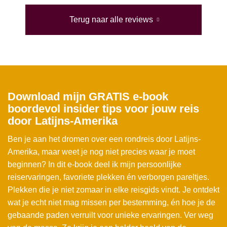
Terug naar alle reviews
Download mijn GRATIS e-book
boordevol insider tips voor jouw reis
door Latijns-Amerika
Ben je aan het dromen over een rondreis door Latijns-
Amerika, maar weet je nog niet precies waar je moet
beginnen? In dit e-book deel ik mijn persoonlijke
reiservaringen, favoriete plekken én verborgen pareltjes.
Plekken die je niet zomaar in elke reisgids vindt. Je ontdekt
wat je echt niet mag missen per bestemming, én hoe je de
gebaande paden verruilt voor unieke ervaringen. Ver weg